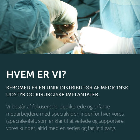
HVEM ER VI?
KEBOMED ER EN UNIK DISTRIBUTØR AF MEDICINSK
UDSTYR OG KIRURGISKE IMPLANTATER.
Vi består af fokuserede, dedikerede og erfarne
medarbejdere med specialviden indenfor hver vores
(speciale-)felt, som er klar til at vejlede og supportere
vores kunder, altid med en seriøs og faglig tilgang.