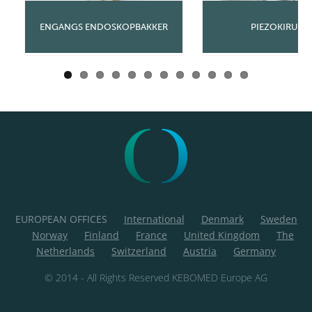
Previous
Next
ENGANGS ENDOSKOPBAKKER
PIEZOKIRURG
EUROPEAN OFFICES
International
Denmark
Sweden
Norway
Finland
France
United Kingdom
The
Netherlands
Switzerland
Austria
Germany
© 2014 - All Rights Reserved KEBOMED Europe AG