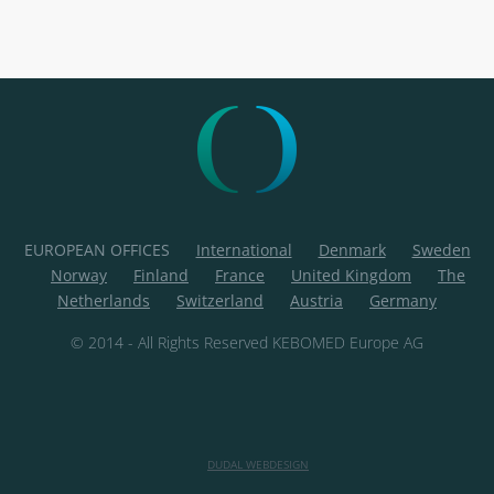
EUROPEAN OFFICES
International
Denmark
Sweden
Norway
Finland
France
United Kingdom
The
Netherlands
Switzerland
Austria
Germany
© 2014 - All Rights Reserved KEBOMED Europe AG
DUDAL WEBDESIGN