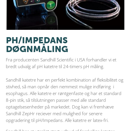
PH/IMPEDANS
DØGNMÅLING
Fra producenten Sandhill Scientific i USA forhandler vi et
bredt udvalg af pH katetre til 24-timers pH måling.
Sandhill katetre har en perfekt kombination af fleksibilitet og
stivhed, så man opnår den nemmest mulige indføring i
esophagus. Alle katetre er røntgenfaste og har et standard
8-pin stik, så tilslutningen passer med alle standard
optagelsesenheder på markedet. Dog kan vi fremhæve
Sandhill ZepHr reciever med mulighed for senere
opgradering til pH/Impedans. Alle katetre er latex-fri.