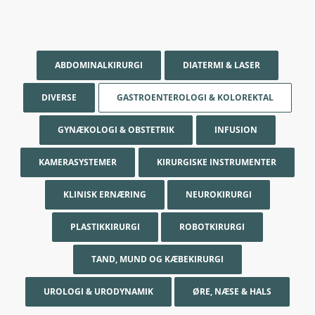
ABDOMINALKIRURGI
DIATERMI & LASER
DIVERSE
GASTROENTEROLOGI & KOLOREKTAL
GYNÆKOLOGI & OBSTETRIK
INFUSION
KAMERASYSTEMER
KIRURGISKE INSTRUMENTER
KLINISK ERNÆRING
NEUROKIRURGI
PLASTIKKIRURGI
ROBOTKIRURGI
TAND, MUND OG KÆBEKIRURGI
UROLOGI & URODYNAMIK
ØRE, NÆSE & HALS