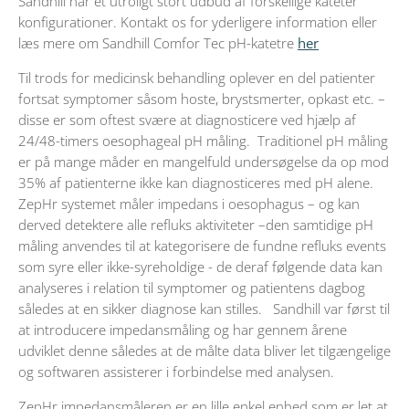
Sandhill har et utroligt stort udbud af forskellige kateter
konfigurationer. Kontakt os for yderligere information eller
læs mere om Sandhill Comfor Tec pH-katetre
her
Til trods for medicinsk behandling oplever en del patienter
fortsat symptomer såsom hoste, brystsmerter, opkast etc. –
disse er som oftest svære at diagnosticere ved hjælp af
24/48-timers oesophageal pH måling. Traditionel pH måling
er på mange måder en mangelfuld undersøgelse da op mod
35% af patienterne ikke kan diagnosticeres med pH alene.
ZepHr systemet måler impedans i oesophagus – og kan
derved detektere alle refluks aktiviteter –den samtidige pH
måling anvendes til at kategorisere de fundne refluks events
som syre eller ikke-syreholdige - de deraf følgende data kan
analyseres i relation til symptomer og patientens dagbog
således at en sikker diagnose kan stilles. Sandhill var først til
at introducere impedansmåling og har gennem årene
udviklet denne således at de målte data bliver let tilgængelige
og softwaren assisterer i forbindelse med analysen.
ZepHr impedansmåleren er en lille enkel enhed som er let at