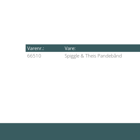
Varenr.:
Vare:
66510
Spiggle & Theis Pandebånd