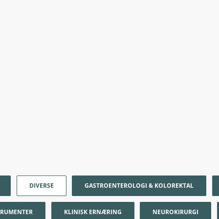
DIVERSE
GASTROENTEROLOGI & KOLOREKTAL
STRUMENTER
KLINISK ERNÆRING
NEUROKIRURGI