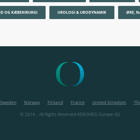
D OG KÆBEKIRURGI
UROLOGI & URODYNAMIK
ØRE, N
Sweden
Norway
Finland
France
United Kingdom
Th
© 2014 - All Rights Reserved KEBOMED Europe AG