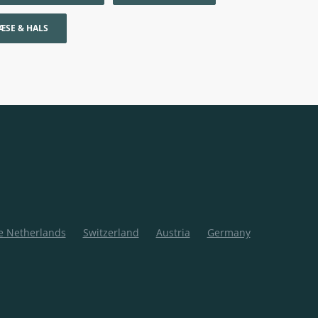
ÆSE & HALS
e Netherlands
Switzerland
Austria
Germany