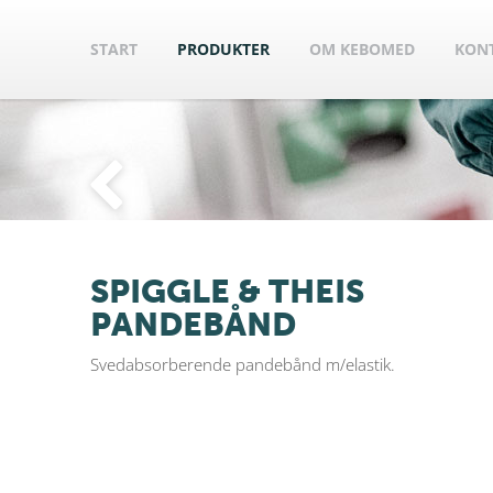
START
PRODUKTER
OM KEBOMED
KON
SPIGGLE & THEIS
PANDEBÅND
Svedabsorberende pandebånd m/elastik.