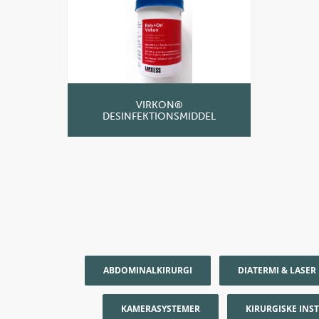
VIRKON®
DESINFEKTIONSMIDDEL
ABDOMINALKIRURGI
DIATERMI & LASER
KAMERASYSTEMER
KIRURGISKE IN