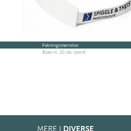
Pakningsstørrelse:
Æske m. 20 stk. (steril)
MERE I
DIVERSE